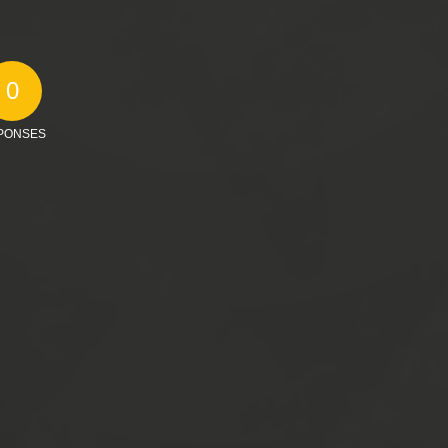
0
PONSES