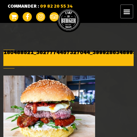
COMMANDER :
09 82 20 55 34
180488521_3627774457327044_3999286348993