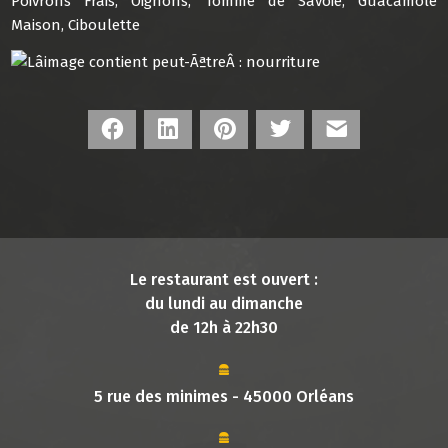
Poivrons Frais, Oignons, Tomme de Savoie, Guacamole
Maison, Ciboulette
Facebook
LinkedIn
Pinterest
Twitter
E-mail
Le restaurant est ouvert :
du lundi au dimanche
de 12h à 22h30
5 rue des minimes - 45000 Orléans