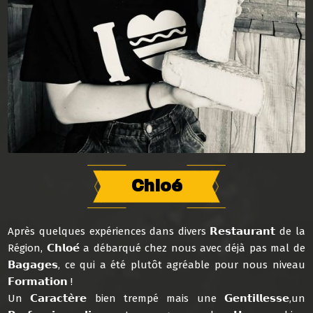
Chloé
Après quelques expériences dans divers 𝗥𝗲𝘀𝘁𝗮𝘂𝗿𝗮𝗻𝘁 de la
Région, 𝗖𝗵𝗹𝗼𝗲́ a débarqué chez nous avec déjà pas mal de
𝗕𝗮𝗴𝗮𝗴𝗲𝘀, ce qui a été plutôt agréable pour nous niveau
𝗙𝗼𝗿𝗺𝗮𝘁𝗶𝗼𝗻 !
Un 𝗖𝗮𝗿𝗮𝗰𝘁𝗲̀𝗿𝗲 bien trempé mais une 𝗚𝗲𝗻𝘁𝗶𝗹𝗹𝗲𝘀𝘀𝗲,un