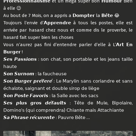
𝗣𝗿𝗼𝗳𝗲𝘀𝘀𝗶𝗼𝗻𝗻𝗮𝗹𝗶𝘀𝗺𝗲 et un mega super bon 𝗛𝘂𝗺𝗼𝘂𝗿 bien
à elle 😉
Au bout de 7 Mois, on a appris a 𝗗𝗼𝗺𝗽𝘁𝗲𝗿 la 𝗕𝗲̂𝘁𝗲 😂
Toujours l’envie d’𝗔𝗽𝗽𝗿𝗲𝗻𝗱𝗿𝗲 à tous les postes, elle est
arrivée par hasard chez nous et comme dis le proverbe, le
hasard fait super bien les choses
Vous n’aurez pas fini d’entendre parler d’elle à L’𝗔𝗿𝘁 𝗘𝗻
𝗕𝘂𝗿𝗴𝗲𝗿 !
𝙎𝙚𝙨 𝙋𝙖𝙨𝙨𝙞𝙤𝙣𝙨 : 𝗌𝗈𝗇 𝖼𝗁𝖺𝗍, 𝗌𝗈𝗇 𝗉𝗈𝗋𝗍𝖺𝖻𝗅𝖾 𝖾𝗍 𝗅𝖾𝗌 𝗃𝖾𝖺𝗇𝗌 𝗍𝖺𝗂𝗅𝗅𝖾
𝗁𝖺𝗎𝗍𝖾
𝙎𝙤𝙣 𝙎𝙪𝙧𝙣𝙤𝙢 : 𝗅𝖺 𝖿𝖺𝗎𝖼𝗁𝖾𝗎𝗌𝖾
𝙎𝙤𝙣 𝘽𝙪𝙧𝙜𝙚𝙧 𝙥𝙧𝙚́𝙛𝙚𝙧𝙚́ : 𝖫𝖾 𝖬𝖺𝗋𝗒𝗅𝗂𝗇 𝗌𝖺𝗇𝗌 𝖼𝗈𝗋𝗂𝖺𝗇𝖽𝗋𝖾 𝖾𝗍 𝗌𝖺𝗇𝗌
𝖾́𝖼𝗁𝖺𝗅𝗈𝗍𝖾, 𝗌𝖺𝗂𝗀𝗇𝖺𝗇𝗍 𝖾𝗍 𝖽𝗈𝗎𝖻𝗅𝖾 𝗌𝗂𝗋𝗈𝗉 𝖽𝖾 𝗅𝗂𝖾̀𝗀𝖾
𝙎𝙤𝙣 𝙋𝙤𝙨𝙩𝙚 𝙁𝙖𝙫𝙤𝙧𝙞𝙨 : 𝗅𝖺 𝖲𝖺𝗅𝗅𝖾 𝖺𝗏𝖾𝖼 𝗅𝖾𝗌 𝗌𝖺𝖼𝗌
𝙎𝙚𝙨 𝙥𝙡𝙪𝙨 𝙜𝙧𝙤𝙨 𝙙𝙚́𝙛𝙖𝙪𝙡𝙩𝙨 : 𝖳𝖾̂𝗍𝖾 𝖽𝖾 𝖬𝗎𝗅𝖾, 𝖡𝗂𝗉𝗈𝗅𝖺𝗂𝗋𝖾,
𝖣𝗈𝗆𝗂𝗇𝗈’𝗌 (𝗊𝗎𝗂 𝖼𝗈𝗆𝗉𝗋𝖾𝗇𝖽𝗋𝖺) 𝖢𝗁𝗂𝖺𝗇𝗍𝖾 𝗆𝖺𝗂𝗌 𝖠𝗍𝗍𝖺𝖼𝗁𝗂𝖺𝗇𝗍𝖾
𝙎𝙖 𝙋𝙝𝙧𝙖𝙨𝙚 𝙧𝙚́𝙘𝙪𝙧𝙚𝙣𝙩𝙚 : 𝖯𝖺𝗎𝗏𝗋𝖾 𝖡𝖾̂𝗍𝖾 …