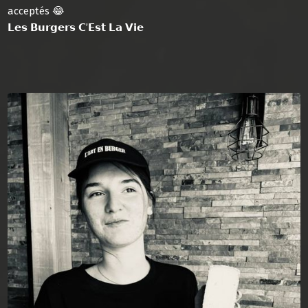
acceptés 😂
𝗟𝗲𝘀 𝗕𝘂𝗿𝗴𝗲𝗿𝘀 𝗖’𝗘𝘀𝘁 𝗟𝗮 𝗩𝗶𝗲