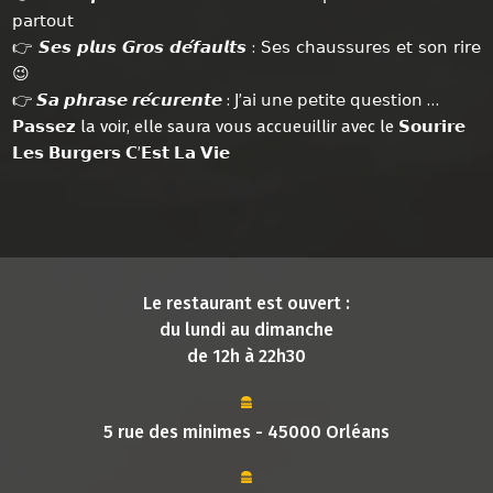
𝗉𝖺𝗋𝗍𝗈𝗎𝗍
👉 𝙎𝙚𝙨 𝙥𝙡𝙪𝙨 𝙂𝙧𝙤𝙨 𝙙𝙚́𝙛𝙖𝙪𝙡𝙩𝙨 : 𝖲𝖾𝗌 𝖼𝗁𝖺𝗎𝗌𝗌𝗎𝗋𝖾𝗌 𝖾𝗍 𝗌𝗈𝗇 𝗋𝗂𝗋𝖾
😉
👉 𝙎𝙖 𝙥𝙝𝙧𝙖𝙨𝙚 𝙧𝙚́𝙘𝙪𝙧𝙚𝙣𝙩𝙚 : 𝖩’𝖺𝗂 𝗎𝗇𝖾 𝗉𝖾𝗍𝗂𝗍𝖾 𝗊𝗎𝖾𝗌𝗍𝗂𝗈𝗇 …
𝗣𝗮𝘀𝘀𝗲𝘇 la voir, elle saura vous accueuillir avec le 𝗦𝗼𝘂𝗿𝗶𝗿𝗲
𝗟𝗲𝘀 𝗕𝘂𝗿𝗴𝗲𝗿𝘀 𝗖’𝗘𝘀𝘁 𝗟𝗮 𝗩𝗶𝗲
Le restaurant est ouvert :
du lundi au dimanche
de 12h à 22h30
5 rue des minimes - 45000 Orléans