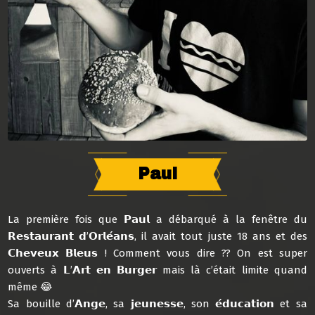
Paul
La première fois que 𝗣𝗮𝘂𝗹 a débarqué à la fenêtre du
𝗥𝗲𝘀𝘁𝗮𝘂𝗿𝗮𝗻𝘁 𝗱’𝗢𝗿𝗹𝗲́𝗮𝗻𝘀, il avait tout juste 18 ans et des
𝗖𝗵𝗲𝘃𝗲𝘂𝘅 𝗕𝗹𝗲𝘂𝘀 ! Comment vous dire ?? On est super
ouverts à 𝗟’𝗔𝗿𝘁 𝗲𝗻 𝗕𝘂𝗿𝗴𝗲𝗿 mais là c’était limite quand
même 😂
Sa bouille d’𝗔𝗻𝗴𝗲, sa 𝗷𝗲𝘂𝗻𝗲𝘀𝘀𝗲, son 𝗲́𝗱𝘂𝗰𝗮𝘁𝗶𝗼𝗻 et sa