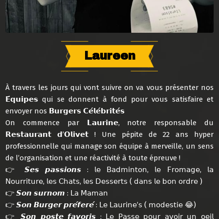
Laureen
À travers les jours qui vont suivre on va vous présenter nos
𝗘́𝗾𝘂𝗶𝗽𝗲𝘀 qui se donnent à fond pour vous satisfaire et
envoyer nos 𝗕𝘂𝗿𝗴𝗲𝗿𝘀 𝗖𝗲́𝗹𝗲́𝗯𝗿𝗶𝘁𝗲́𝘀
On commence par 𝗟𝗮𝘂𝗿𝗶𝗻𝗲, notre responsable du
𝗥𝗲𝘀𝘁𝗮𝘂𝗿𝗮𝗻𝘁 𝗱’𝗢𝗹𝗶𝘃𝗲𝘁 ! Une pépite de 22 ans hyper
professionnelle qui manage son équipe à merveille, un sens
de l’organisation et une réactivité à toute épreuve !
👉 𝙎𝙚𝙨 𝙥𝙖𝙨𝙨𝙞𝙤𝙣𝙨 : 𝗅𝖾 𝖡𝖺𝖽𝗆𝗂𝗇𝗍𝗈𝗇, 𝗅𝖾 𝖥𝗋𝗈𝗆𝖺𝗀𝖾, 𝗅𝖺
𝖭𝗈𝗎𝗋𝗋𝗂𝗍𝗎𝗋𝖾, 𝗅𝖾𝗌 𝖢𝗁𝖺𝗍𝗌, 𝗅𝖾𝗌 𝖣𝖾𝗌𝗌𝖾𝗋𝗍𝗌 ( 𝖽𝖺𝗇𝗌 𝗅𝖾 𝖻𝗈𝗇 𝗈𝗋𝖽𝗋𝖾 )
👉 𝙎𝙤𝙣 𝙨𝙪𝙧𝙣𝙤𝙢 : 𝖫𝖺 𝖬𝖺𝗆𝖺𝗇
👉 𝙎𝙤𝙣 𝘽𝙪𝙧𝙜𝙚𝙧 𝙥𝙧𝙚́𝙛𝙚𝙧𝙚́ : 𝖫𝖾 𝖫𝖺𝗎𝗋𝗂𝗇𝖾’𝗌 ( 𝗆𝗈𝖽𝖾𝗌𝗍𝗂𝖾 😂)
👉 𝙎𝙤𝙣 𝙥𝙤𝙨𝙩𝙚 𝙛𝙖𝙫𝙤𝙧𝙞𝙨 : 𝖫𝖾 𝖯𝖺𝗌𝗌𝖾 𝗉𝗈𝗎𝗋 𝖺𝗏𝗈𝗂𝗋 𝗎𝗇 𝗈𝖾𝗂𝗅