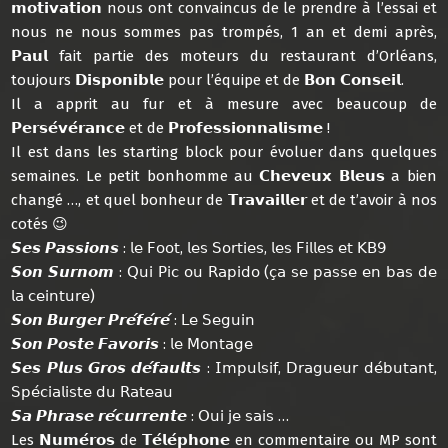
𝗺𝗼𝘁𝗶𝘃𝗮𝘁𝗶𝗼𝗻 nous ont convaincus de le prendre à l’essai et
nous ne nous sommes pas trompés, 1 an et demi après,
𝗣𝗮𝘂𝗹 fait partie des moteurs du restaurant d’Orléans,
toujours 𝗗𝗶𝘀𝗽𝗼𝗻𝗶𝗯𝗹𝗲 pour l’équipe et de 𝗕𝗼𝗻 𝗖𝗼𝗻𝘀𝗲𝗶𝗹.
Il a apprit au fur et à mesure avec beaucoup de
𝗣𝗲𝗿𝘀𝗲́𝘃𝗲́𝗿𝗮𝗻𝗰𝗲 et de 𝗣𝗿𝗼𝗳𝗲𝘀𝘀𝗶𝗼𝗻𝗻𝗮𝗹𝗶𝘀𝗺𝗲 !
Il est dans les starting block pour évoluer dans quelques
semaines. Le petit bonhomme au 𝗖𝗵𝗲𝘃𝗲𝘂𝘅 𝗕𝗹𝗲𝘂𝘀 a bien
changé …, et quel bonheur de 𝗧𝗿𝗮𝘃𝗮𝗶𝗹𝗹𝗲𝗿 et de t’avoir à nos
cotés 😉
𝙎𝙚𝙨 𝙋𝙖𝙨𝙨𝙞𝙤𝙣𝙨 : 𝗅𝖾 𝖥𝗈𝗈𝗍, 𝗅𝖾𝗌 𝖲𝗈𝗋𝗍𝗂𝖾𝗌, 𝗅𝖾𝗌 𝖥𝗂𝗅𝗅𝖾𝗌 𝖾𝗍 𝖪𝖡𝟫
𝙎𝙤𝙣 𝙎𝙪𝙧𝙣𝙤𝙢 : 𝖰𝗎𝗂 𝖯𝗂𝖼 𝗈𝗎 𝖱𝖺𝗉𝗂𝖽𝗈 (𝖼̧𝖺 𝗌𝖾 𝗉𝖺𝗌𝗌𝖾 𝖾𝗇 𝖻𝖺𝗌 𝖽𝖾
𝗅𝖺 𝖼𝖾𝗂𝗇𝗍𝗎𝗋𝖾)
𝙎𝙤𝙣 𝘽𝙪𝙧𝙜𝙚𝙧 𝙋𝙧𝙚́𝙛𝙚́𝙧𝙚́ : 𝖫𝖾 𝖲𝖾𝗀𝗎𝗂𝗇
𝙎𝙤𝙣 𝙋𝙤𝙨𝙩𝙚 𝙁𝙖𝙫𝙤𝙧𝙞𝙨 : 𝗅𝖾 𝖬𝗈𝗇𝗍𝖺𝗀𝖾
𝙎𝙚𝙨 𝙋𝙡𝙪𝙨 𝙂𝙧𝙤𝙨 𝙙𝙚́𝙛𝙖𝙪𝙡𝙩𝙨 : 𝖨𝗆𝗉𝗎𝗅𝗌𝗂𝖿, 𝖣𝗋𝖺𝗀𝗎𝖾𝗎𝗋 𝖽𝖾́𝖻𝗎𝗍𝖺𝗇𝗍,
𝖲𝗉𝖾́𝖼𝗂𝖺𝗅𝗂𝗌𝗍𝖾 𝖽𝗎 𝖱𝖺𝗍𝖾𝖺𝗎
𝙎𝙖 𝙋𝙝𝙧𝙖𝙨𝙚 𝙧𝙚́𝙘𝙪𝙧𝙧𝙚𝙣𝙩𝙚 : 𝖮𝗎𝗂 𝗃𝖾 𝗌𝖺𝗂𝗌 …
Les 𝗡𝘂𝗺𝗲́𝗿𝗼𝘀 de 𝗧𝗲́𝗹𝗲́𝗽𝗵𝗼𝗻𝗲 en commentaire ou MP sont